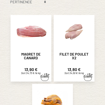
MAGRET DE
FILET DE POULET
CANARD
X2
Prix
Prix
13,90 €
13,80 €
Soit 34,73 € /le kg
Soit 34,50 € /le kg