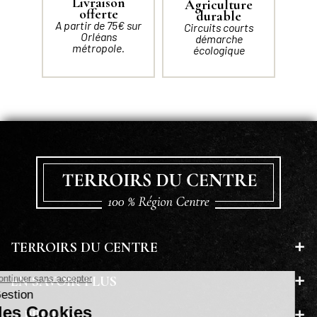
Livraison
Agriculture
offerte
durable
A partir de 75€ sur
Circuits courts
Orléans
démarche
métropole.
écologique
TERROIRS DU CENTRE
EN SAVOIR PLUS
A PROPOS