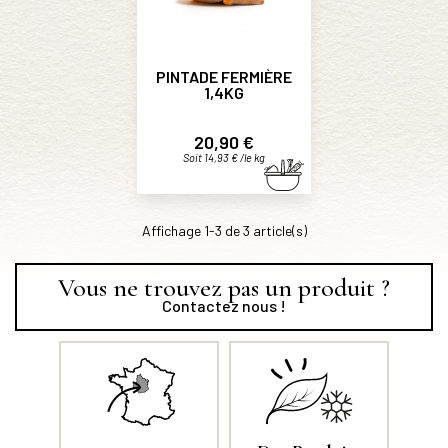
PINTADE FERMIÈRE
1,4KG
Prix
20,90 €
Soit 14,93 € /le kg
Affichage 1-3 de 3 article(s)
Vous ne trouvez pas un produit ?
Contactez nous !