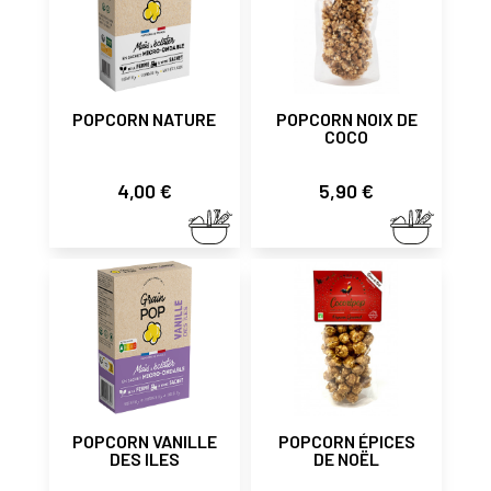
POPCORN NATURE
POPCORN NOIX DE
COCO
Prix
Prix
4,00 €
5,90 €
POPCORN VANILLE
POPCORN ÉPICES
DES ILES
DE NOËL