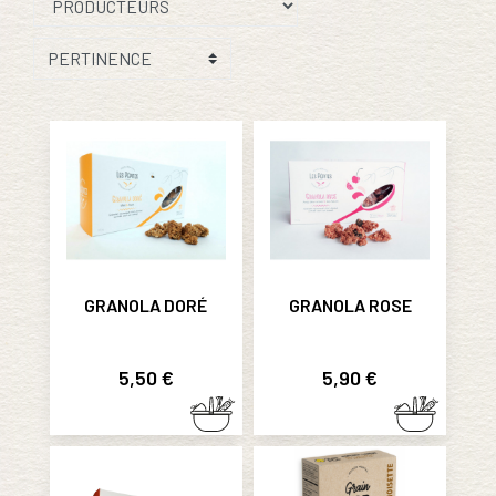
GRANOLA DORÉ
GRANOLA ROSE
Prix
Prix
5,50 €
5,90 €