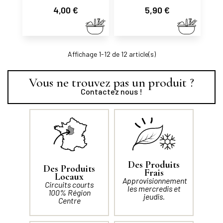
Prix
Prix
4,00 €
5,90 €
Affichage 1-12 de 12 article(s)
Vous ne trouvez pas un produit ?
Contactez nous !
Des Produits
Des Produits
Frais
Locaux
Approvisionnement
Circuits courts
les mercredis et
100% Région
jeudis.
Centre