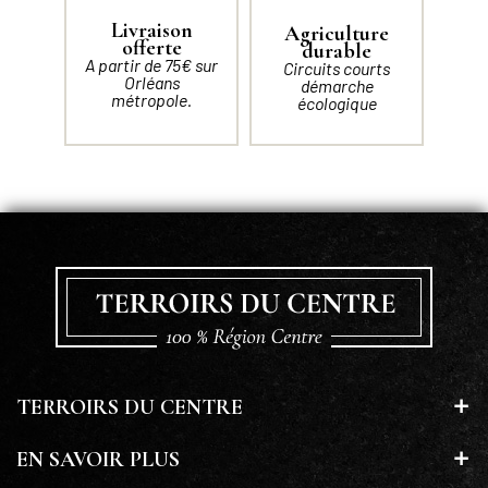
Livraison
Agriculture
offerte
durable
A partir de 75€ sur
Circuits courts
Orléans
démarche
métropole.
écologique
TERROIRS DU CENTRE
EN SAVOIR PLUS