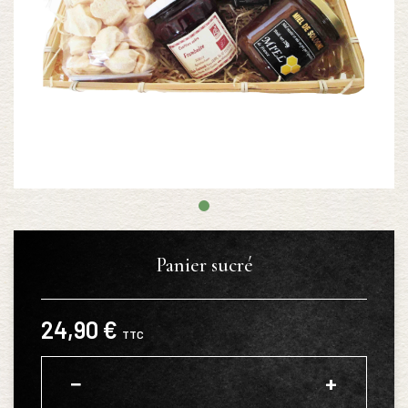
Panier sucré
24,90 €
TTC
−
+