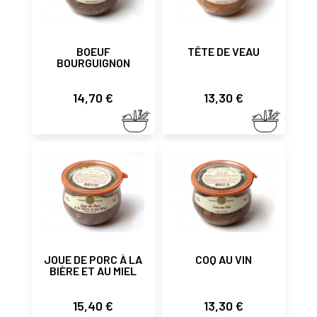
BOEUF
TÊTE DE VEAU
BOURGUIGNON
Prix
Prix
14,70 €
13,30 €
JOUE DE PORC À LA
COQ AU VIN
BIÈRE ET AU MIEL
Prix
Prix
15,40 €
13,30 €