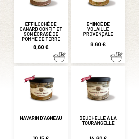
EFFILOCHÉ DE
EMINCÉ DE
CANARD CONFIT ET
VOLAILLE
SON ÉCRASÉ DE
PROVENÇALE
POMME DE TERRE
Prix
8,60 €
Prix
8,60 €
NAVARIN D'AGNEAU
BEUCHELLE À LA
TOURANGELLE
Prix
Prix
10,15 €
14,60 €