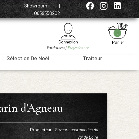
e
|
Showroom
|
0659550202
0
Connexion
Panier
Particuliers /
Professionnels
Sélection De Noël
Traiteur
|
|
arin d'Agneau
Producteur :
Saveurs gourmandes du
Val de Loire