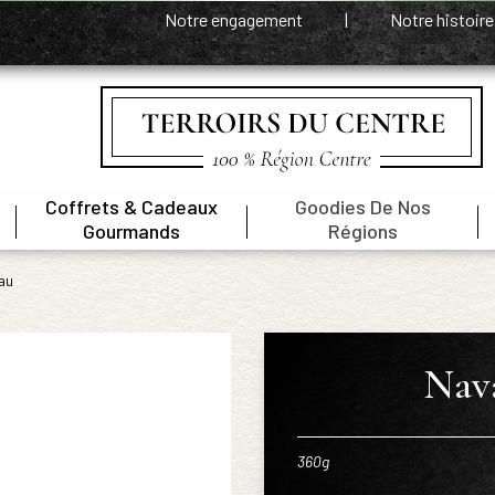
Notre engagement
|
Notre histoir
Coffrets & Cadeaux
Goodies De Nos
|
|
|
Gourmands
Régions
au
Nav
360g