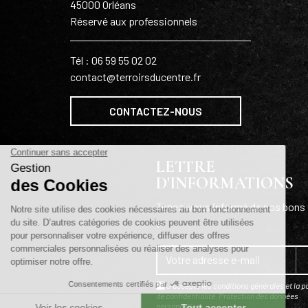
45000 Orléans
Réservé aux professionnels
Tél : 06 59 55 02 02
contact@terroirsducentre.fr
CONTACTEZ-NOUS
LETTRE
D'INFORMATIONS
Tenez-vous informé de nos bons 
!
J'accepte les conditions générales et la po
de confidentialité.
Protection des données
personnelles
.