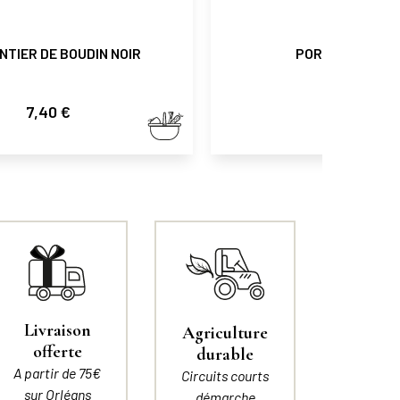
TIER DE BOUDIN NOIR
PORC AU CARAM
Prix
Prix
7,40 €
7,90 €
Livraison
Agriculture
offerte
durable
A partir de 75€
Circuits courts
sur Orléans
démarche