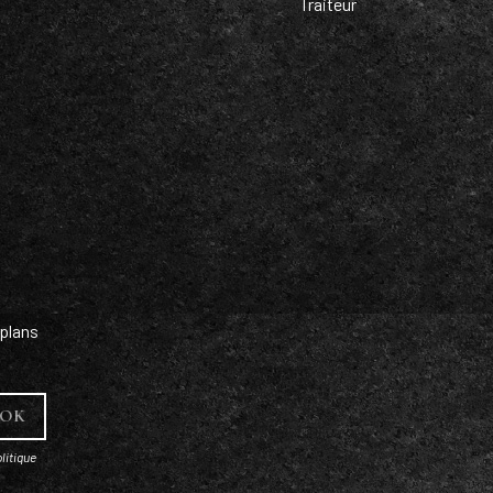
Traiteur
plans
litique