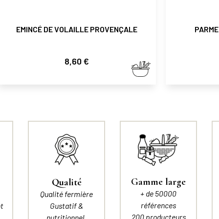
EMINCÉ DE VOLAILLE PROVENÇALE
PARMEN
Prix
8,60 €
Gamme large
Qualité
+ de 50000
Qualité fermière
références
t
Gustatif &
200 producteurs
nutritionnel.