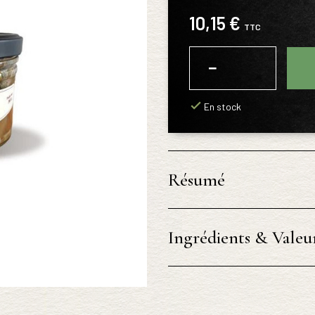
10,15 €
TTC
−
+
En stock
Résumé
Ingrédients & Valeur