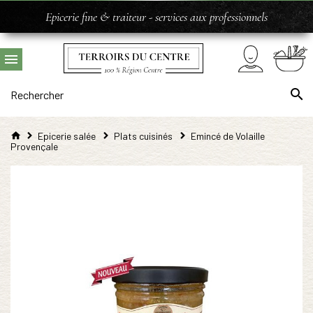
Epicerie fine & traiteur - services aux professionnels
Epicerie salée
Plats cuisinés
Emincé de Volaille
Provençale