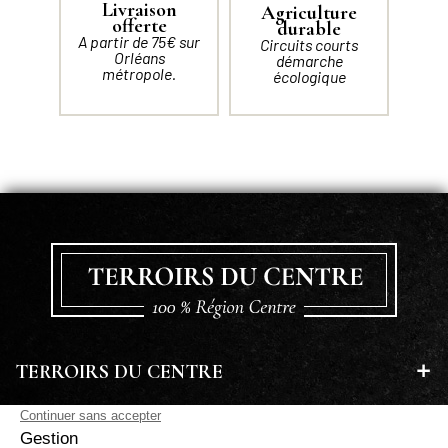
Livraison
Agriculture
offerte
durable
A partir de 75€ sur
Circuits courts
Orléans
démarche
métropole.
écologique
TERROIRS DU CENTRE
EN SAVOIR PLUS