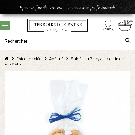
Epicerie fine & traiteur - services aux professionnels
Epicerie salée
Apéritif
Sablés du Berry au crottin de
Chavignol