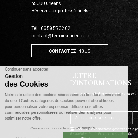
45000 Orléans
Réservé aux professionnels
Tél : 06 59 55 02 02
contact@terroirsducentre.fr
CONTACTEZ-NOUS
LETTRE
D'INFORMATIONS
Tenez-vous informé de nos bons 
!
J'accepte les conditions générales et la po
de confidentialité.
Protection des données
personnelles
.