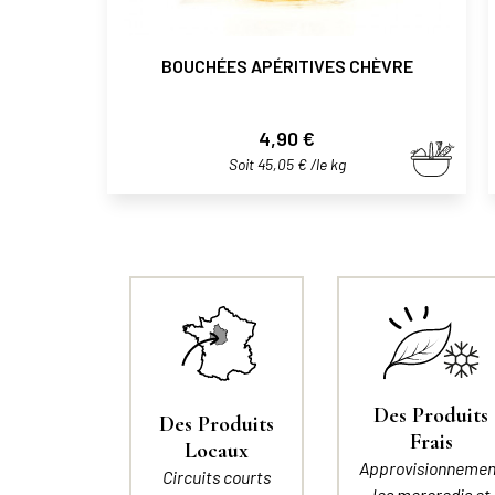
BOUCHÉES APÉRITIVES CHÈVRE
Prix
4,90 €
Soit 45,05 € /le kg
Des Produits
Des Produits
Frais
Locaux
Approvisionnemen
Circuits courts
les mercredis et