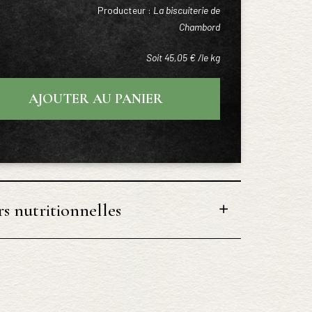
Producteur :
La biscuiterie de
Chambord
Soit 45,05 € /le kg
AJOUTER AU PANIER
s nutritionnelles