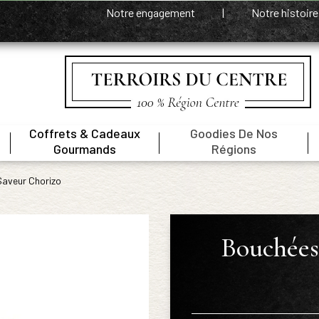
Notre engagement
|
Notre histoir
Coffrets & Cadeaux
Goodies De Nos
|
|
|
Gourmands
Régions
Saveur Chorizo
Bouchées