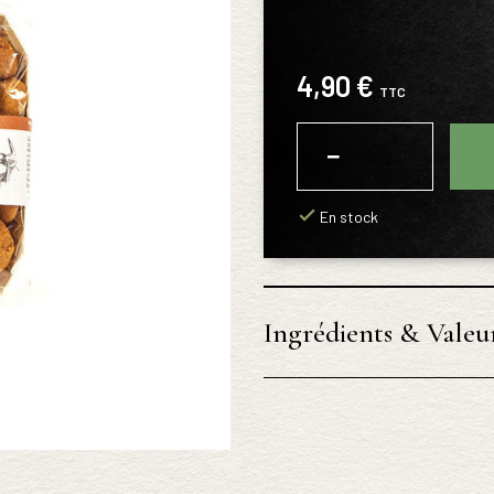
4,90 €
TTC
−
+
En stock
Ingrédients & Valeur