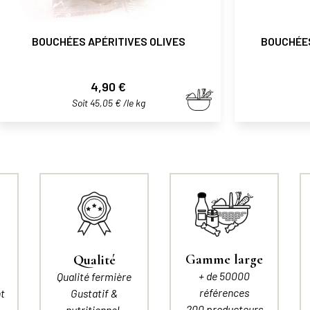
BOUCHÉES APÉRITIVES OLIVES
BOUCHÉE
Prix
4,90 €
Soit 45,05 € /le kg
Gamme large
Qualité
+ de 50000
Qualité fermière
références
t
Gustatif &
200 producteurs
nutritionnel.