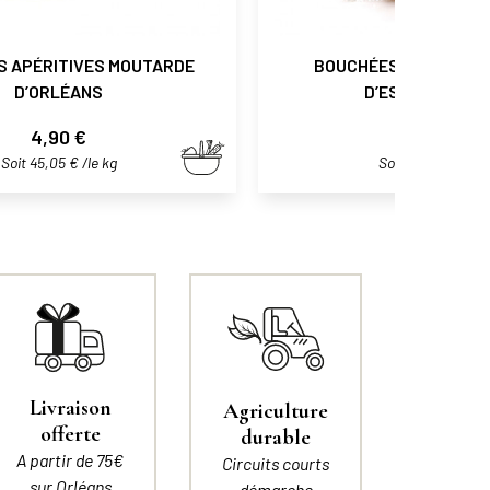
S APÉRITIVES MOUTARDE
BOUCHÉES APÉRITIVE
D’ORLÉANS
D’ESPELETTE A
Prix
Prix
4,90 €
4,90 €
Soit 45,05 € /le kg
Soit 45,05 € /le k
Livraison
Agriculture
offerte
durable
A partir de 75€
Circuits courts
sur Orléans
démarche