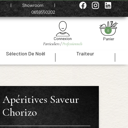
e
|
Showroom
|
0659550202
0
Connexion
Panier
Particuliers /
Professionnels
Sélection De Noël
Traiteur
|
|
 Apéritives Saveur
Chorizo