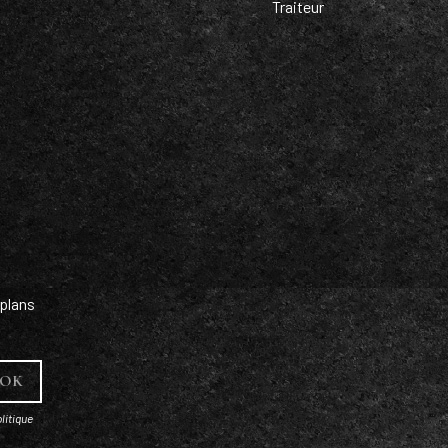
Traiteur
plans
litique