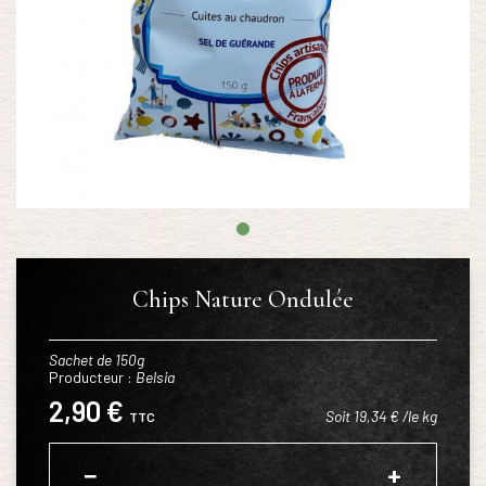
Chips Nature Ondulée
Sachet de 150g
Producteur :
Belsia
2,90 €
Soit 19,34 € /le kg
TTC
−
+