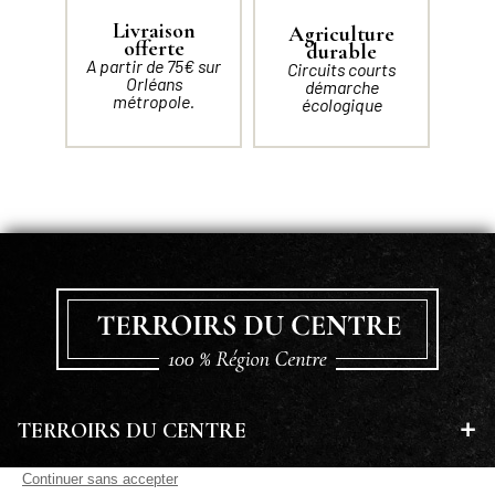
Livraison
Agriculture
offerte
durable
A partir de 75€ sur
Circuits courts
Orléans
démarche
métropole.
écologique
TERROIRS DU CENTRE
EN SAVOIR PLUS