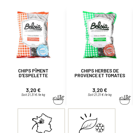
CHIPS PÏMENT
CHIPS HERBES DE
D'ESPELETTE
PROVENCE ET TOMATES
Prix
Prix
3,20 €
3,20 €
Soit 21,31 € /le kg
Soit 21,31 € /le kg