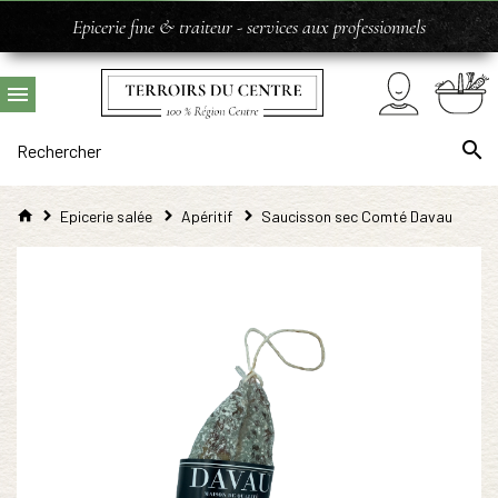
Epicerie fine & traiteur - services aux professionnels
Epicerie salée
Apéritif
Saucisson sec Comté Davau