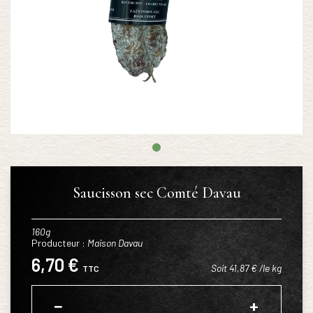
Saucisson sec Comté Davau
160g
Producteur :
Maison Davau
6,70 €
Soit 41,87 € /le kg
TTC
−
+