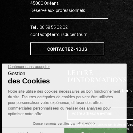
45000 Orléans
Réservé aux professionnels
Tél : 06 59 55 02 02
contact@terroirsducentre.fr
CONTACTEZ-NOUS
LETTRE
D'INFORMATIONS
Tenez-vous informé de nos bons 
!
J'accepte les conditions générales et la po
de confidentialité.
Protection des données
personnelles
.