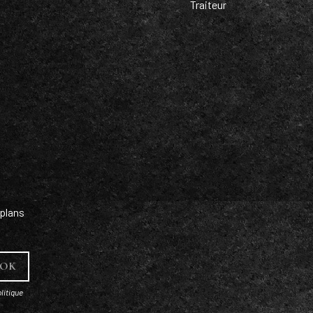
Traiteur
plans
litique