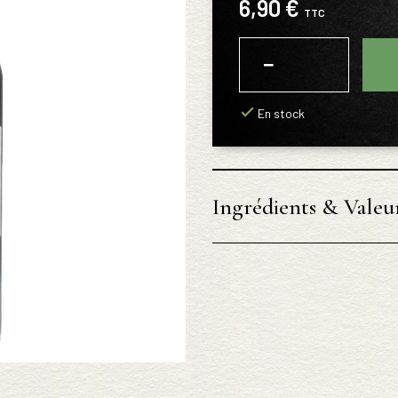
6,90 €
TTC
−
+
En stock
Ingrédients & Valeur