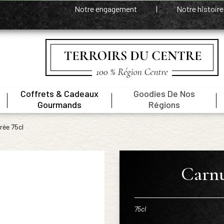
Notre engagement
|
Notre histoir
Coffrets & Cadeaux
Goodies De Nos
|
|
|
Gourmands
Régions
rée 75cl
Carnu
75cl