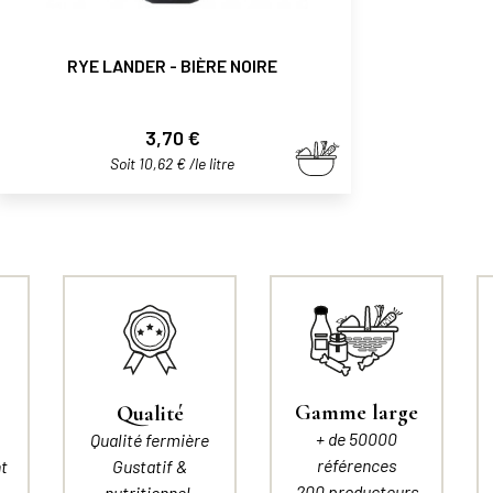
RYE LANDER - BIÈRE NOIRE
Prix
3,70 €
Soit 10,62 € /le litre
Gamme large
Qualité
+ de 50000
Qualité fermière
références
t
Gustatif &
200 producteurs
nutritionnel.