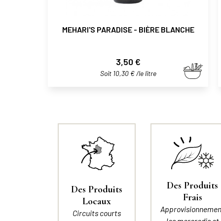
MEHARI'S PARADISE - BIÈRE BLANCHE
Prix
3,50 €
Soit 10,30 € /le litre
Des Produits
Des Produits
Frais
Locaux
Approvisionnemen
Circuits courts
les mercredis et