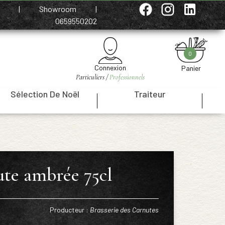
e
|
Showroom
|
0659550202
0
Connexion
Panier
Particuliers /
Professionnels
Sélection De Noël
Traiteur
|
|
te ambrée 75cl
Producteur :
Brasserie des Carnutes