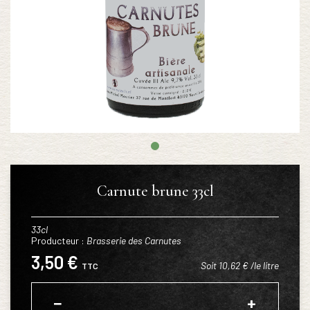
Carnute brune 33cl
33cl
Producteur :
Brasserie des Carnutes
3,50 €
Soit 10,62 € /le litre
TTC
−
+