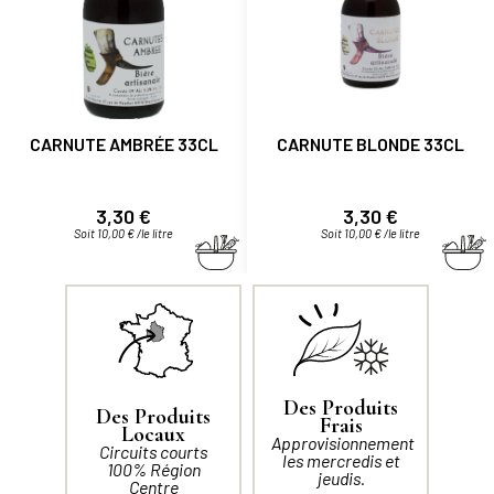
CARNUTE AMBRÉE 33CL
CARNUTE BLONDE 33CL
Prix
Prix
3,30 €
3,30 €
Soit 10,00 € /le litre
Soit 10,00 € /le litre
Des Produits
Des Produits
Frais
Locaux
Approvisionnement
Circuits courts
les mercredis et
100% Région
jeudis.
Centre