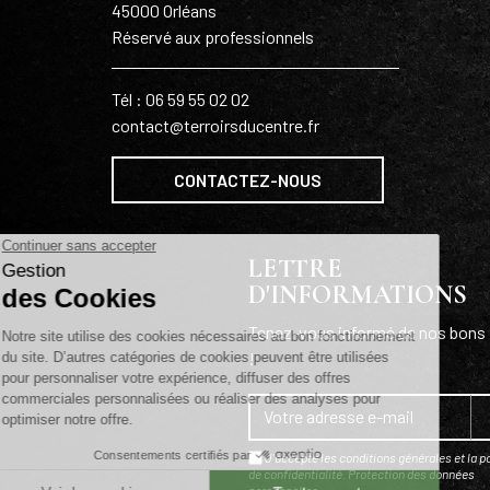
45000 Orléans
Réservé aux professionnels
Tél : 06 59 55 02 02
contact@terroirsducentre.fr
CONTACTEZ-NOUS
LETTRE
D'INFORMATIONS
Tenez-vous informé de nos bons 
!
J'accepte les conditions générales et la po
de confidentialité.
Protection des données
personnelles
.