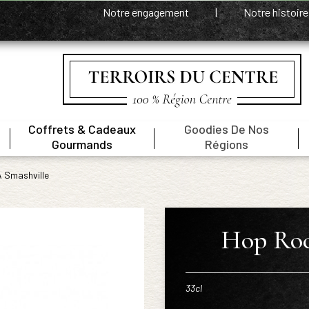
Notre engagement
|
Notre histoir
Coffrets & Cadeaux
Goodies De Nos
|
|
|
Gourmands
Régions
 Smashville
Hop Roc
33cl