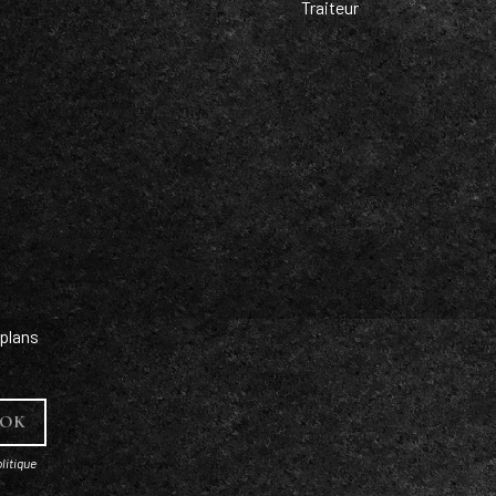
Traiteur
plans
litique