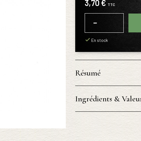
3,70 €
TTC
−
+
En stock
Résumé
Ingrédients & Valeur