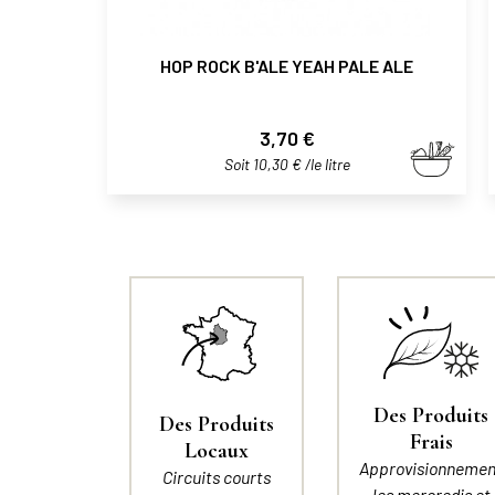
HOP ROCK B'ALE YEAH PALE ALE
Prix
3,70 €
Soit 10,30 € /le litre
Des Produits
Des Produits
Frais
Locaux
Approvisionnemen
Circuits courts
les mercredis et