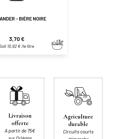
ANDER - BIÈRE NOIRE
Prix
3,70 €
Soit 10,62 € /le litre
Livraison
Agriculture
offerte
durable
A partir de 75€
Circuits courts
sur Orléans
démarche