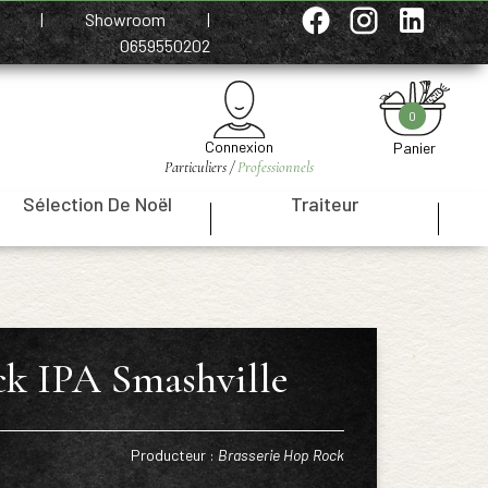
e
|
Showroom
|
0659550202
0
Connexion
Panier
Particuliers /
Professionnels
Sélection De Noël
Traiteur
|
|
k IPA Smashville
Producteur :
Brasserie Hop Rock