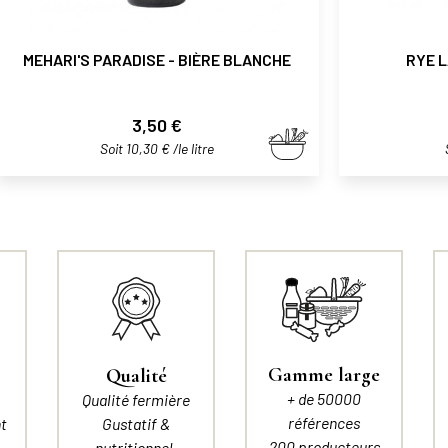
MEHARI'S PARADISE - BIÈRE BLANCHE
RYE L
Prix
3,50 €
Soit 10,30 € /le litre
Gamme large
Qualité
+ de 50000
Qualité fermière
références
t
Gustatif &
200 producteurs
nutritionnel.