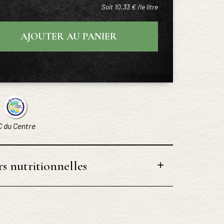
Soit 10,33 € /le litre
AJOUTER AU PANIER
C du Centre
s nutritionnelles