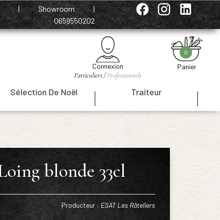
e
|
Showroom
|
0659550202
0
Connexion
Panier
Particuliers /
Professionnels
Sélection De Noël
Traiteur
|
|
 Loing blonde 33cl
Producteur :
ESAT Les Râteliers