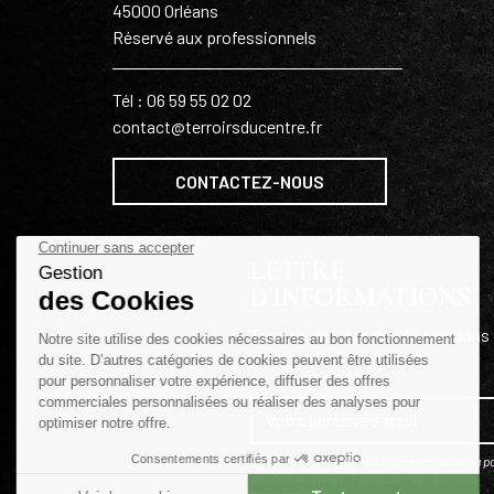
45000 Orléans
Réservé aux professionnels
Tél : 06 59 55 02 02
contact@terroirsducentre.fr
CONTACTEZ-NOUS
LETTRE
D'INFORMATIONS
Tenez-vous informé de nos bons 
!
J'accepte les conditions générales et la po
de confidentialité.
Protection des données
personnelles
.