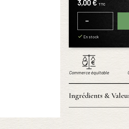
3,00 €
TTC
−
+
En stock
Commerce équitable
Ingrédients & Valeur