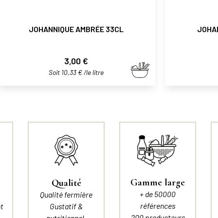
JOHANNIQUE AMBRÉE 33CL
JOHA
Prix
3,00 €
Soit 10,33 € /le litre
Gamme large
Qualité
+ de 50000
Qualité fermière
références
t
Gustatif &
200 producteurs
nutritionnel.