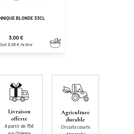
NNIQUE BLONDE 33CL
Prix
3,00 €
Soit 9,08 € /le litre
Livraison
Agriculture
offerte
durable
A partir de 75€
Circuits courts
sur Orléans
démarche