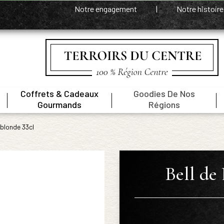
Notre engagement
|
Notre histoir
Coffrets & Cadeaux
Goodies De Nos
|
|
|
Gourmands
Régions
 blonde 33cl
Bell de