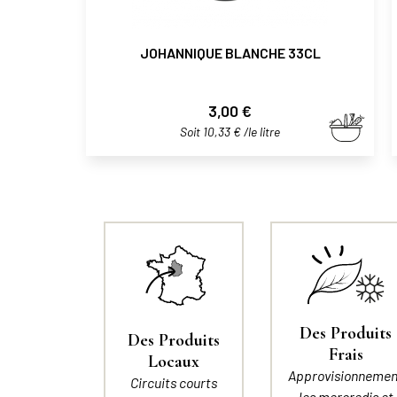
JOHANNIQUE BLANCHE 33CL
Prix
3,00 €
Soit 10,33 € /le litre
Des Produits
Des Produits
Frais
Locaux
Approvisionnemen
Circuits courts
les mercredis et