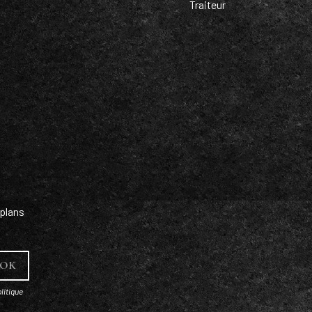
Traiteur
plans
litique