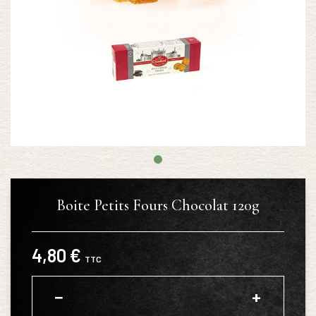
Boite Petits Fours Chocolat 120g
4,80 €
TTC
−
+