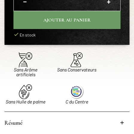
−
+
AJOUTER AU PANIER
En stock
Sans Arôme
Sans Conservateurs
artificiels
Sans Huile de palme
C du Centre
Résumé