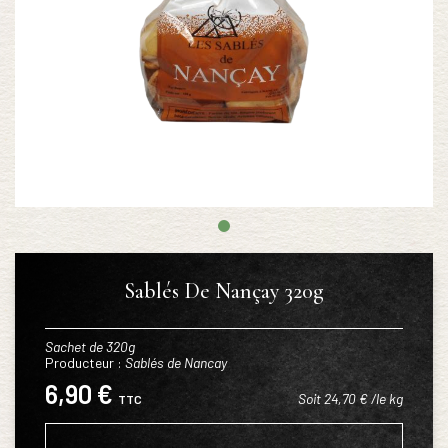
Sablés De Nançay 320g
Sachet de 320g
Producteur :
Sablés de Nancay
6,90 €
Soit 24,70 € /le kg
TTC