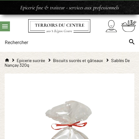
Epicerie fine & traiteur - services aux professionnels
Epicerie sucrée
Biscuits sucrés et gâteaux
Sablés De
Nançay 320g