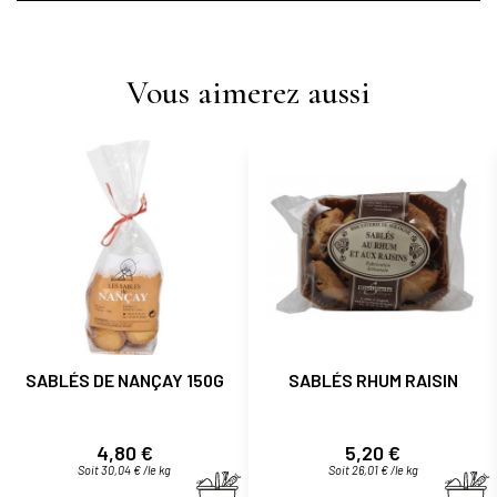
Vous aimerez aussi
SABLÉS DE NANÇAY 150G
SABLÉS RHUM RAISIN
Prix
Prix
4,80 €
5,20 €
Soit 30,04 € /le kg
Soit 26,01 € /le kg