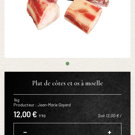
Plat de côtes et os à moelle
1kg
Producteur :
Jean-Marie Goyard
12,00 €
Soit 12,00 € /
TTC
−
+