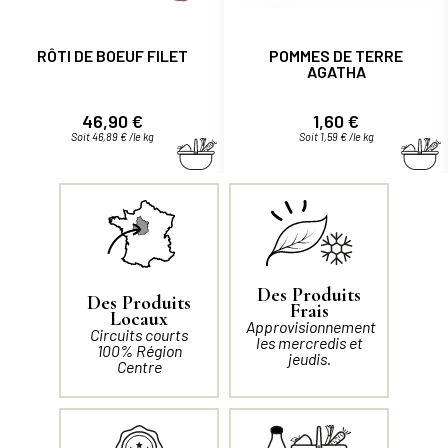
RÔTI DE BOEUF FILET
POMMES DE TERRE
AGATHA
Prix
Prix
46,90 €
1,60 €
Soit 46,89 € /le kg
Soit 1,59 € /le kg
Des Produits
Des Produits
Frais
Locaux
Approvisionnement
Circuits courts
les mercredis et
100% Région
jeudis.
Centre