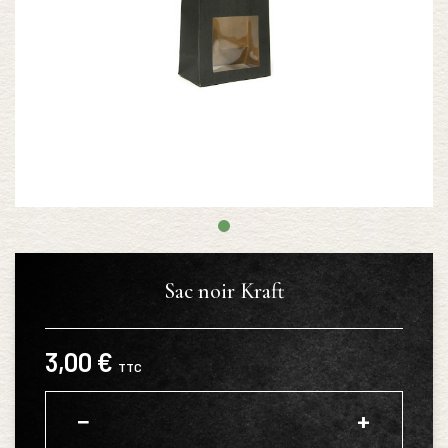
Sac noir Kraft
3,00 €
TTC
−
+