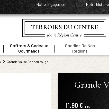
Notre engagement
|
Notre histoir
Coffrets & Cadeaux
Goodies De Nos
|
|
|
Gourmands
Régions
x
Grande Valise Cadeau rouge
Grande V
11,90 €
TTC