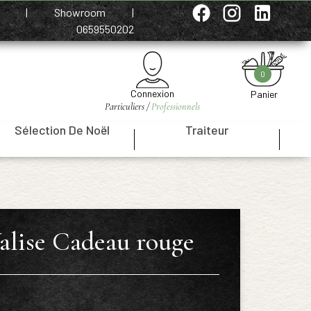
e
|
Showroom
|
0659550202
0
Connexion
Panier
Particuliers /
Professionnels
Sélection De Noël
Traiteur
|
|
alise Cadeau rouge