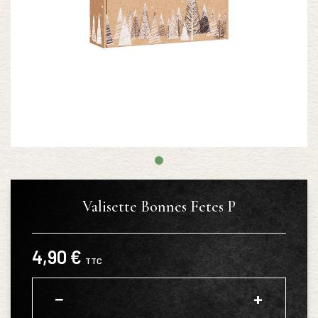
Valisette Bonnes Fetes P
4,90 €
TTC
−
+