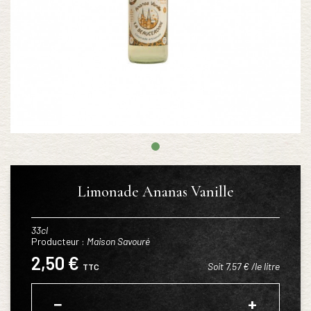
Limonade Ananas Vanille
33cl
Producteur :
Maison Savouré
2,50 €
Soit 7,57 € /le litre
TTC
−
+