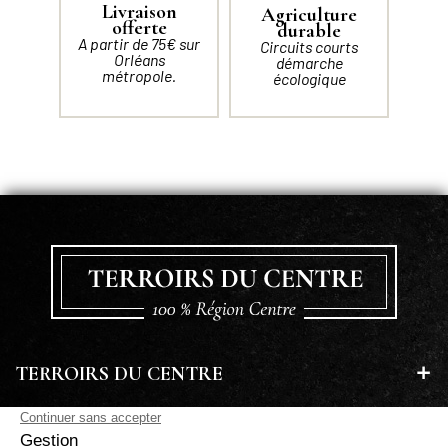
Livraison
Agriculture
offerte
durable
A partir de 75€ sur
Circuits courts
Orléans
démarche
métropole.
écologique
TERROIRS DU CENTRE
EN SAVOIR PLUS