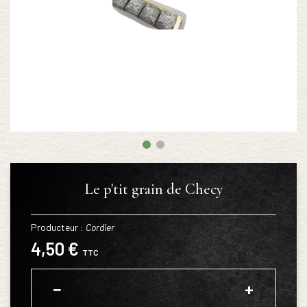
Le p'tit grain de Checy
Producteur :
Cordier
4,50 €
TTC
−
+