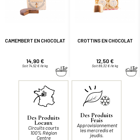
CAMEMBERT EN CHOCOLAT
CROTTINS EN CHOCOLAT
Prix
Prix
14,90 €
12,50 €
Soit 74,52 € /le kg
Soit 89,32 € /le kg
Des Produits
Des Produits
Frais
Locaux
Approvisionnement
Circuits courts
les mercredis et
100% Région
jeudis.
Centre