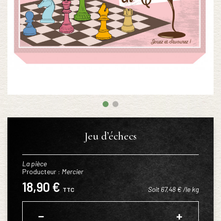
Jeu d’échecs
La pièce
Producteur :
Mercier
18,90 €
Soit 67,48 € /le kg
TTC
−
+