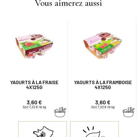
Vous aimerez aussi
YAOURTS À LA FRAISE
YAOURTS À LA FRAMBOISE
4X125G
4X125G
Prix
Prix
3,60 €
3,60 €
Soit 7,20 € /le kg
Soit 7,20 € /le kg