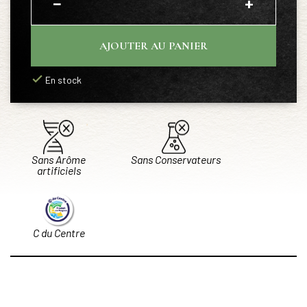
−
+
AJOUTER AU PANIER
En stock
Sans Arôme
Sans Conservateurs
artificiels
C du Centre