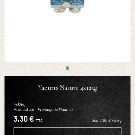
Yaourts Nature 4x125g
4x125g
Producteur :
Fromagerie Maurice
3,30 €
Soit 6,60 € /le kg
TTC