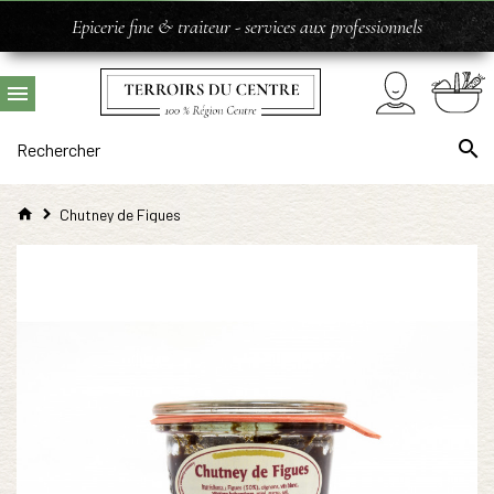
Epicerie fine & traiteur - services aux professionnels
Chutney de Figues