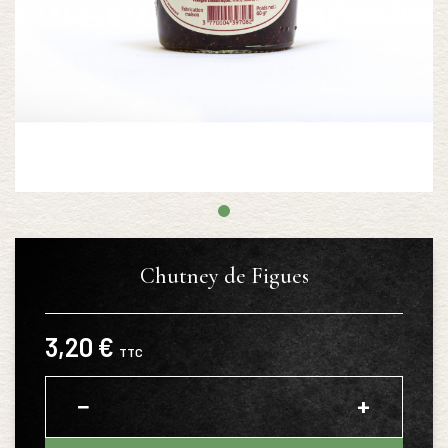
Chutney de Figues
3,20 €
TTC
−
+