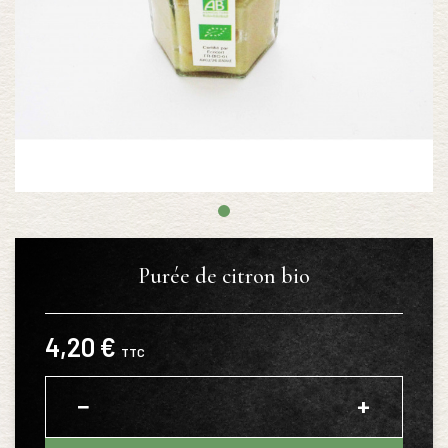
Purée de citron bio
4,20 €
TTC
−
+