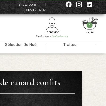
e
|
Showroom
|
0659550202
0
Connexion
Panier
Particuliers /
Professionnels
Sélection De Noël
Traiteur
|
|
 de canard confits