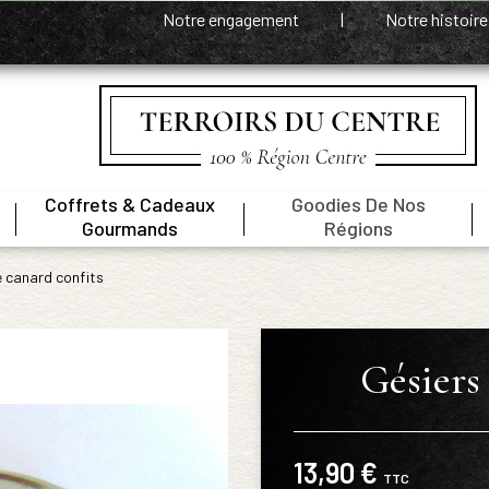
Notre engagement
|
Notre histoir
Coffrets & Cadeaux
Goodies De Nos
|
|
|
Gourmands
Régions
e canard confits
Gésiers
13,90 €
TTC