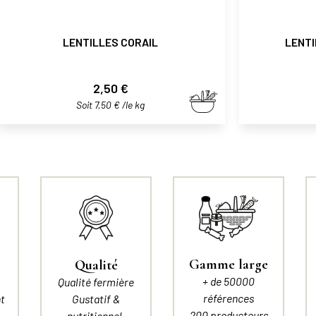
LENTILLES CORAIL
LENTI
Prix
2,50 €
Soit 7,50 € /le kg
Gamme large
Qualité
+ de 50000
Qualité fermière
références
t
Gustatif &
200 producteurs
nutritionnel.