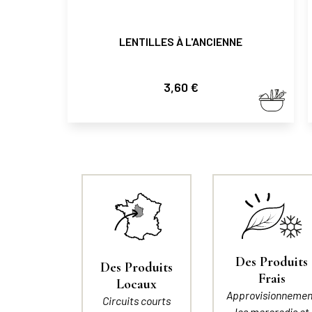
LENTILLES À L'ANCIENNE
Prix
3,60 €
Des Produits
Des Produits
Frais
Locaux
Approvisionnemen
Circuits courts
les mercredis et