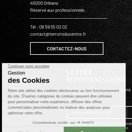
45000 Orléans
Réservé aux professionnels
Tél : 06 59 55 02 02
contact@terroirsducentre.fr
CONTACTEZ-NOUS
LETTRE
D'INFORMATIONS
Tenez-vous informé de nos bons 
!
J'accepte les conditions générales et la po
de confidentialité.
Protection des données
personnelles
.