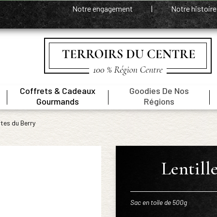
Notre engagement
|
Notre histoir
Coffrets & Cadeaux
Goodies De Nos
|
|
|
Gourmands
Régions
rtes du Berry
Lentill
Sac en toile de 500g