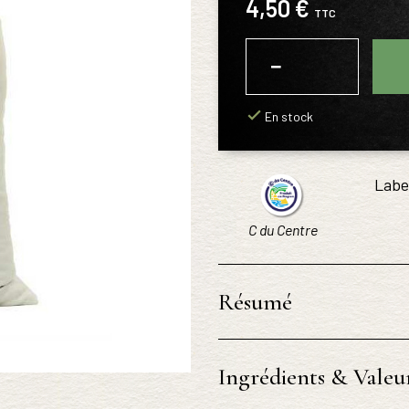
4,50 €
TTC
−
+
En stock
Labe
C du Centre
Résumé
Ingrédients & Valeur