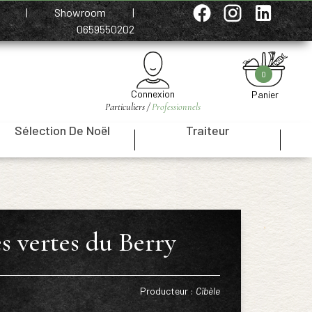
e
|
Showroom
|
0659550202
0
Connexion
Panier
Particuliers /
Professionnels
Sélection De Noël
Traiteur
|
|
es vertes du Berry
Producteur :
Cibèle