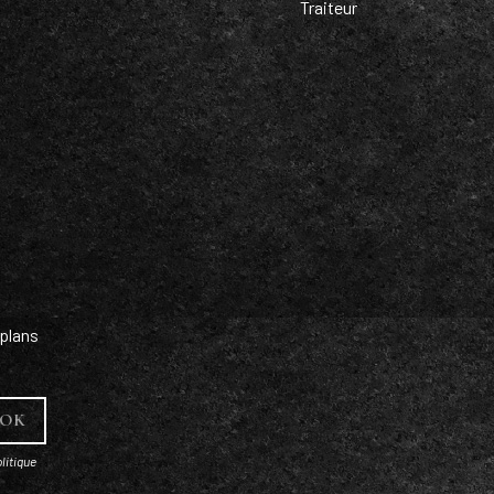
Traiteur
plans
litique