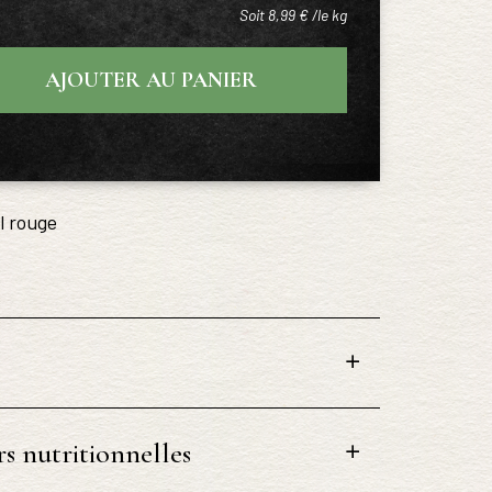
Soit 8,99 € /le kg
AJOUTER AU PANIER
l rouge
s nutritionnelles