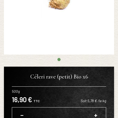
Céleri rave (petit) Bio x6
500g
16,90 €
Soit 5,78 € /le kg
TTC
−
+