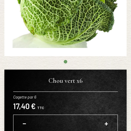
Chou vert x6
Cagette par 6
17,40 €
TTC
−
+