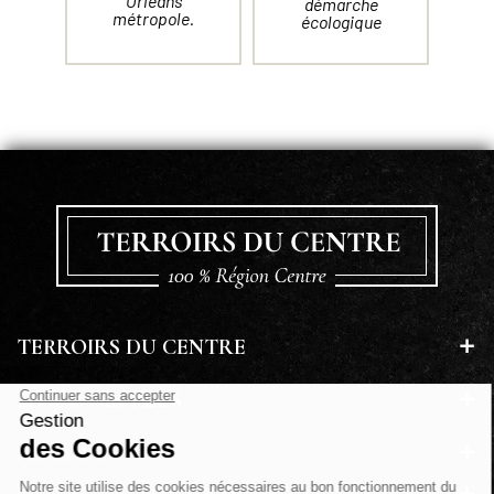
Orléans
démarche
métropole.
écologique
TERROIRS DU CENTRE
EN SAVOIR PLUS
A PROPOS