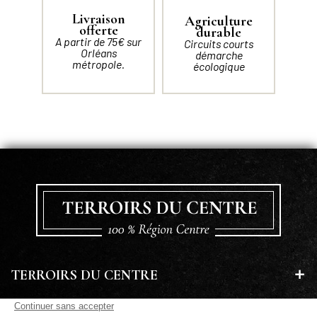
Livraison
Agriculture
offerte
durable
A partir de 75€ sur
Circuits courts
Orléans
démarche
métropole.
écologique
TERROIRS DU CENTRE
EN SAVOIR PLUS