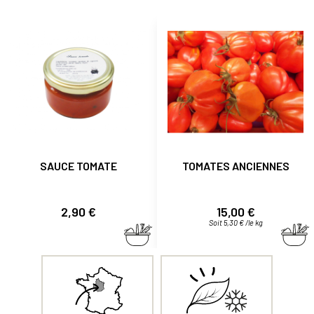
SAUCE TOMATE
TOMATES ANCIENNES
Prix
Prix
2,90 €
15,00 €
Soit 5,30 € /le kg