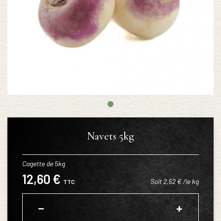
Navets 5kg
Cagette de 5kg
12,60 €
Soit 2,52 € /le kg
TTC
−
+