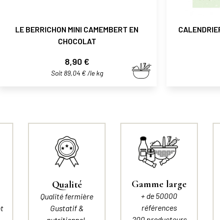
LE BERRICHON MINI CAMEMBERT EN
CALENDRIER
CHOCOLAT
Prix
8,90 €
Soit 89,04 € /le kg
Gamme large
Qualité
+ de 50000
Qualité fermière
références
t
Gustatif &
200 producteurs
nutritionnel.