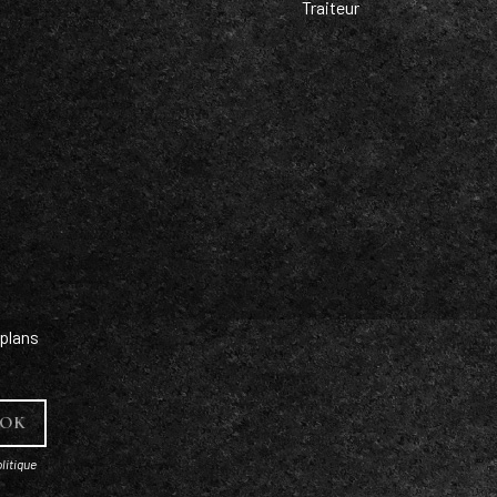
Traiteur
plans
litique