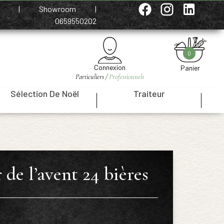
e
|
Showroom
|
0659550202
0
Connexion
Panier
Particuliers /
Professionnels
Sélection De Noël
Traiteur
|
|
 de l’avent 24 bières