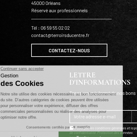
45000 Orléans
Réservé aux professionnels
Tél : 06 59 55 02 02
contact@terroirsducentre.fr
CONTACTEZ-NOUS
LETTRE
D'INFORMATIONS
Tenez-vous informé de nos bons 
!
J'accepte les conditions générales et la po
de confidentialité.
Protection des données
personnelles
.