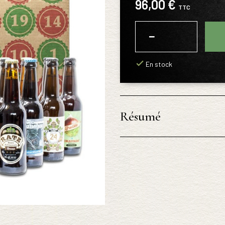
96,00 €
TTC
−
+
En stock
Résumé