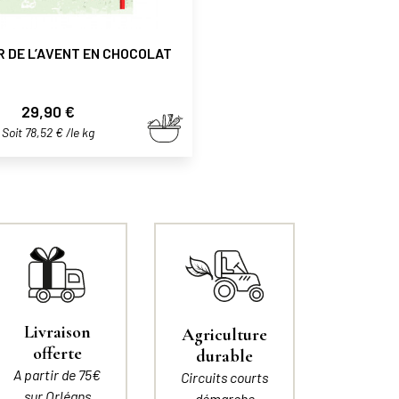
 DE L’AVENT EN CHOCOLAT
Prix
29,90 €
Soit 78,52 € /le kg
Livraison
Agriculture
offerte
durable
A partir de 75€
Circuits courts
sur Orléans
démarche