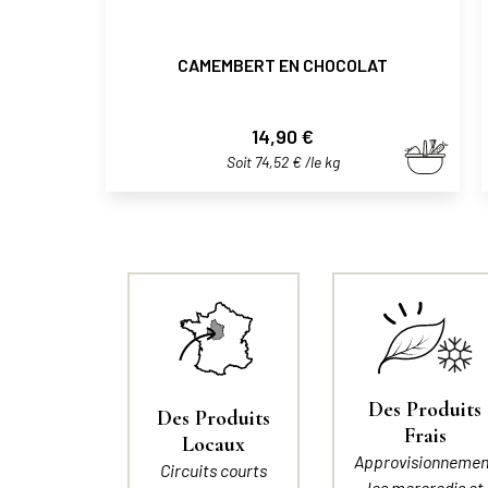
CAMEMBERT EN CHOCOLAT
Prix
14,90 €
Soit 74,52 € /le kg
Des Produits
Des Produits
Frais
Locaux
Approvisionnemen
Circuits courts
les mercredis et