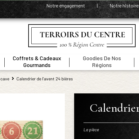
Notre engagement
|
Notre histoir
Coffrets & Cadeaux
Goodies De Nos
|
|
|
Gourmands
Régions
 cave
Calendrier de l’avent 24 bières
Calendrier
La pièce