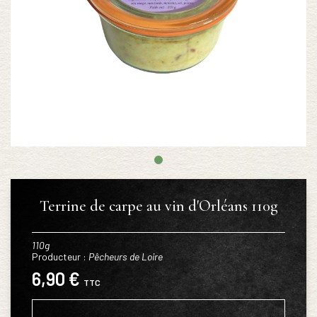
Terrine de carpe au vin d'Orléans 110g
110g
Producteur :
Pêcheurs de Loire
6,90 €
TTC