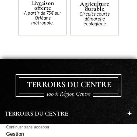
Livraison
Agriculture
offerte
durable
A partir de 75€ sur
Circuits courts
Orléans
démarche
métropole.
écologique
TERROIRS DU CENTRE
EN SAVOIR PLUS