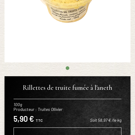
Rillettes de truite fumée à l'aneth
100g
Producteur :
Truites Ollivier
5,90 €
Soit 58,97 € /le kg
TTC