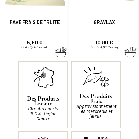
PAVÉ FRAIS DE TRUITE
GRAVLAX
Prix
Prix
5,50 €
10,90 €
Soit 36,64 € /le kilo
Soit 108,98 € /le kg
Des Produits
Des Produits
Frais
Locaux
Approvisionnement
Circuits courts
les mercredis et
100% Région
jeudis.
Centre