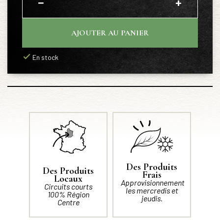
−
+
AJOUTER AU PANIER
En stock
Des Produits
Des Produits
Frais
Locaux
Approvisionnement
Circuits courts
les mercredis et
100% Région
jeudis.
Centre