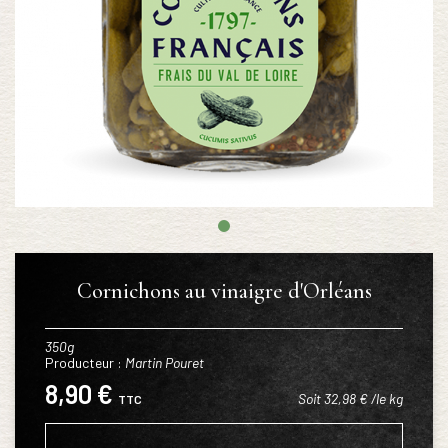
Cornichons au vinaigre d'Orléans
350g
Producteur :
Martin Pouret
8,90 €
Soit 32,98 € /le kg
TTC