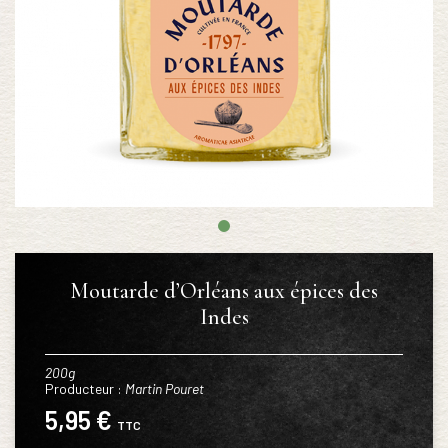
Moutarde d’Orléans aux épices des
Indes
200g
Producteur :
Martin Pouret
5,95 €
TTC