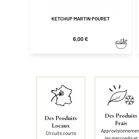
KETCHUP MARTIN POURET
Prix
6,00 €
Des Produits
Des Produits
Frais
Locaux
Approvisionnemen
Circuits courts
les mercredis et