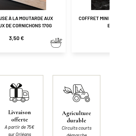
ISE À LA MOUTARDE AUX
COFFRET MINI MAYONNAIS
X DE CORNICHONS 170G
ET KETCHUP
Prix
Prix
3,50 €
4,99 €
Livraison
Agriculture
offerte
durable
A partir de 75€
Circuits courts
sur Orléans
démarche