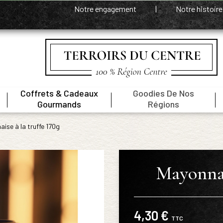
Notre engagement
|
Notre histoir
Coffrets & Cadeaux
Goodies De Nos
|
|
|
Gourmands
Régions
ise à la truffe 170g
Mayonnai
4,30 €
TTC