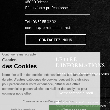
45000 Orléans
Réservé aux professionnels
Tél : 06 59 55 02 02
contact@terroirsducentre.fr
CONTACTEZ-NOUS
LETTRE
D'INFORMATIONS
Tenez-vous informé de nos bons 
!
J'accepte les conditions générales et la po
de confidentialité.
Protection des données
personnelles
.