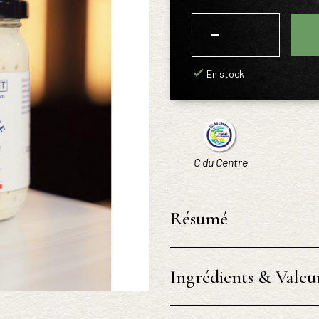
−
+
En stock
C du Centre
Résumé
Ingrédients & Valeur