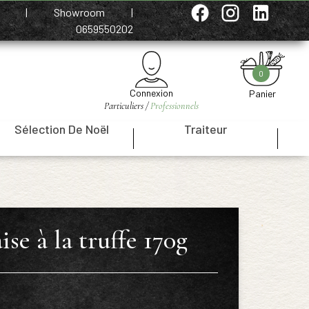
e
|
Showroom
|
0659550202
0
Connexion
Panier
Particuliers /
Professionnels
Sélection De Noël
Traiteur
|
|
se à la truffe 170g