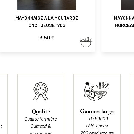
MAYONNAISE À LA MOUTARDE
MAYONNA
ONCTUEUSE 170G
MORCEAU
Prix
3,50 €
Gamme large
Qualité
+ de 50000
Qualité fermière
références
t
Gustatif &
200 producteurs
nutritionnel.