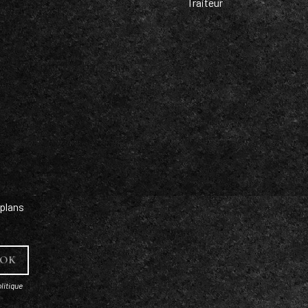
Traiteur
plans
litique