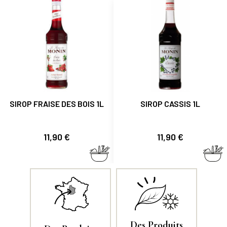
SIROP FRAISE DES BOIS 1L
SIROP CASSIS 1L
Prix
Prix
11,90 €
11,90 €
Des Produits