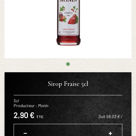
Sirop Fraise 5cl
5cl
Producteur :
Monin
2,90 €
Soit 58,03 € /
TTC
−
+