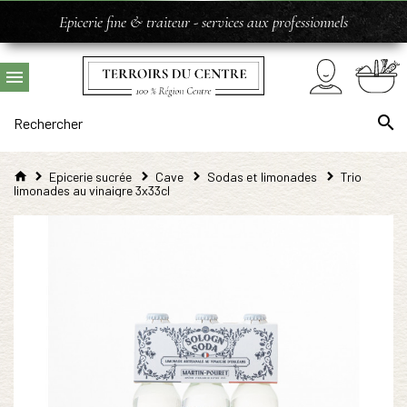
Epicerie fine & traiteur - services aux professionnels
Epicerie sucrée
Cave
Sodas et limonades
Trio
limonades au vinaigre 3x33cl