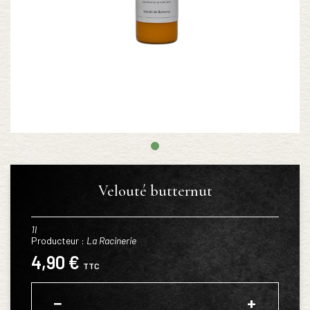
Velouté butternut
1l
Producteur :
La Racinerie
4,90 €
TTC
−
+