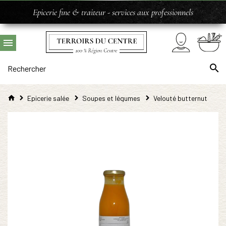
Epicerie fine & traiteur - services aux professionnels
Epicerie salée
Soupes et légumes
Velouté butternut