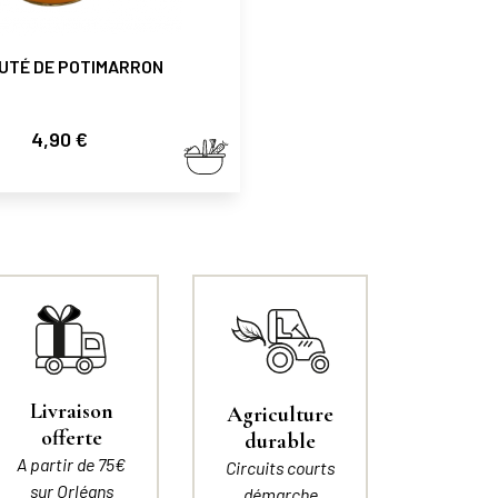
UTÉ DE POTIMARRON
Prix
4,90 €
Livraison
Agriculture
offerte
durable
A partir de 75€
Circuits courts
sur Orléans
démarche