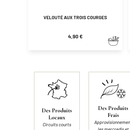
VELOUTÉ AUX TROIS COURGES
Prix
4,90 €
Des Produits
Des Produits
Frais
Locaux
Approvisionnemen
Circuits courts
les mercredis et