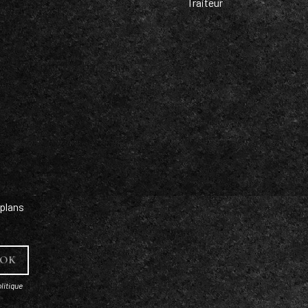
Traiteur
plans
litique