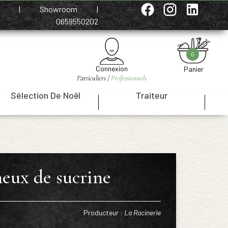
e
|
Showroom
|
0659550202
0
Connexion
Panier
Particuliers /
Professionnels
Sélection De Noël
Traiteur
|
|
eux de sucrine
Producteur :
La Racinerie