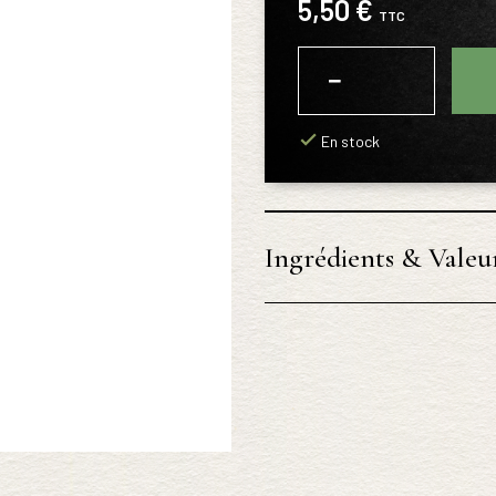
5,50 €
TTC
−
+
En stock
Ingrédients & Valeur