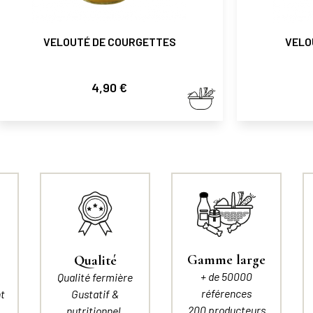
VELOUTÉ DE COURGETTES
VELO
Prix
4,90 €
Gamme large
Qualité
+ de 50000
Qualité fermière
références
t
Gustatif &
200 producteurs
nutritionnel.