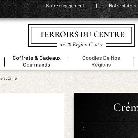
Notre engagement
|
Notre histoir
Coffrets & Cadeaux
Goodies De Nos
|
|
|
Gourmands
Régions
e sucrine
Crém
1l