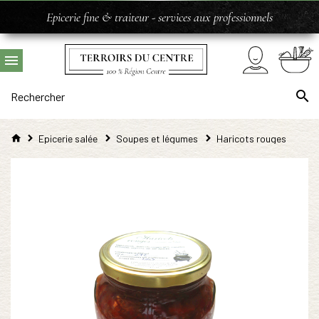
Epicerie fine & traiteur - services aux professionnels
Epicerie salée
Soupes et légumes
Haricots rouges