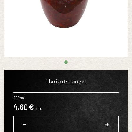
Haricots rouges
580ml
4,60 €
TTC
−
+