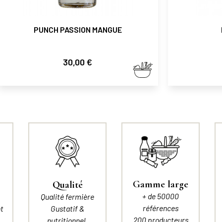
PUNCH PASSION MANGUE
Prix
30,00 €
Gamme large
Qualité
+ de 50000
Qualité fermière
références
t
Gustatif &
200 producteurs
nutritionnel.