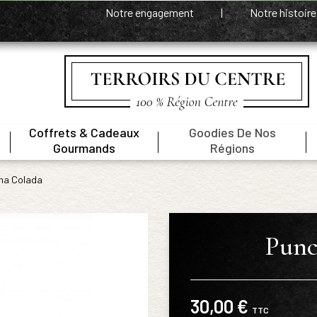
Notre engagement
|
Notre histoir
Coffrets & Cadeaux
Goodies De Nos
|
|
|
Gourmands
Régions
na Colada
Punc
30,00 €
TTC