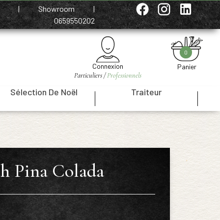
e
|
Showroom
|
0659550202
0
Connexion
Panier
Particuliers /
Professionnels
Sélection De Noël
Traiteur
|
|
h Pina Colada