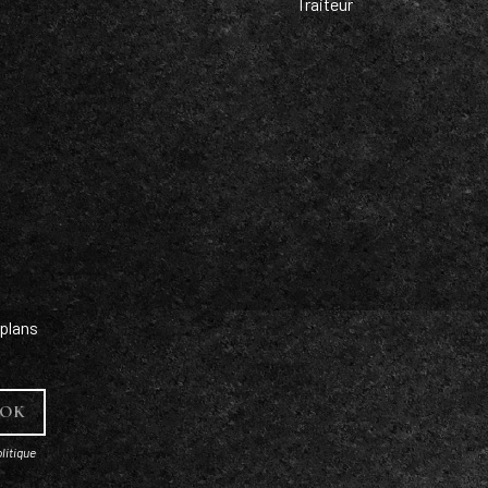
Traiteur
plans
litique