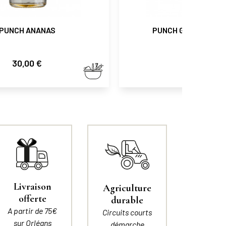
PUNCH ANANAS
PUNCH GINGEMBRE 
Prix
Prix
30,00 €
30,00 €
Livraison
Agriculture
offerte
durable
A partir de 75€
Circuits courts
sur Orléans
démarche