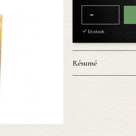
−
+
En stock
Résumé