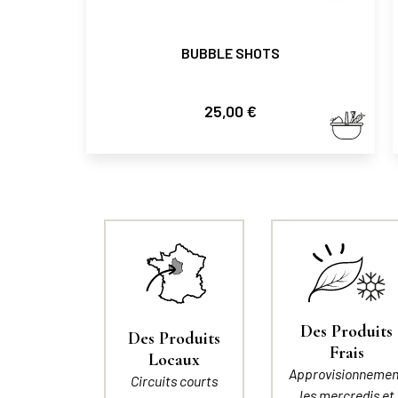
BUBBLE SHOTS
Prix
25,00 €
Des Produits
Des Produits
Frais
Locaux
Approvisionnemen
Circuits courts
les mercredis et