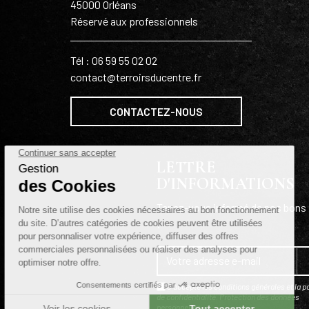
45000 Orléans
Réservé aux professionnels
Tél : 06 59 55 02 02
contact@terroirsducentre.fr
CONTACTEZ-NOUS
LETTRE
D'INFORMATIONS
Tenez-vous informé de nos bons 
!
J'accepte les conditions générales et la po
de confidentialité.
Protection des données
personnelles
.