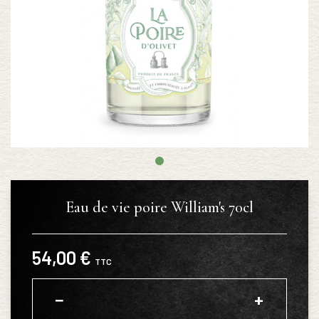
Eau de vie poire William's 70cl
54,00 €
TTC
−
+