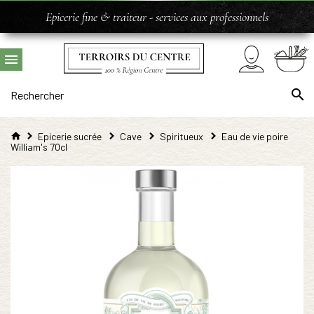
Epicerie fine & traiteur - services aux professionnels
Epicerie sucrée
Cave
Spiritueux
Eau de vie poire
William's 70cl