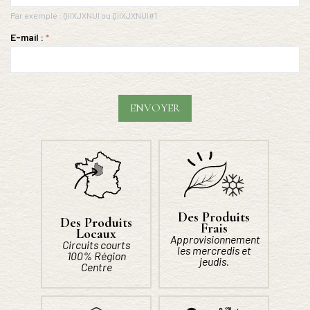
Par exemple : QIIXJXNUI ou QIIXJXNUI#1
E-mail :
ENVOYER
Des Produits
Des Produits
Frais
Locaux
Approvisionnement
Circuits courts
les mercredis et
100% Région
jeudis.
Centre