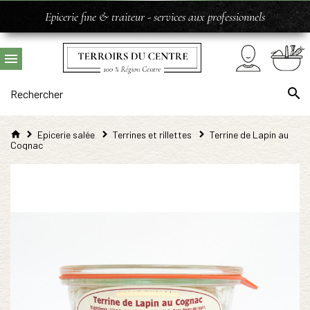
Epicerie fine & traiteur - services aux professionnels
Epicerie salée
Terrines et rillettes
Terrine de Lapin au
Cognac