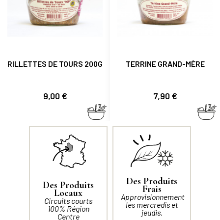
RILLETTES DE TOURS 200G
TERRINE GRAND-MÈRE
Prix
Prix
9,00 €
7,90 €
Des Produits
Des Produits
Frais
Locaux
Approvisionnement
Circuits courts
les mercredis et
100% Région
jeudis.
Centre